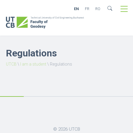
EN
FR
RO
Regulations
UTCB
\
I am a student
\
Regulations
© 2026
UTCB