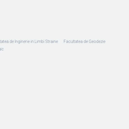
atea de Inginerie in Limbi Straine
Facultatea de Geodezie
gic