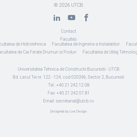
© 2026
UTCB
Contact
Facultés
cultatea de Hidrotehnica
Facultatea de Inginerie a Instalatiilor
Facult
cultatea de Cai Ferate Drumuri si Poduri
Facultatea de Utilaj Tehnolo
Universitatea Tehnica de Constructii Bucuresti - UTCB
Bd. Lacul Tei nr. 122 - 124, cod 020396, Sector 2, Bucuresti
Tel.: +40 21 242.12.08
Fax: +40 21 242.07.81
Email: secretariat@utcb.ro
Designed by Live Design