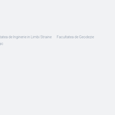
atea de Inginerie in Limbi Straine
Facultatea de Geodezie
gic