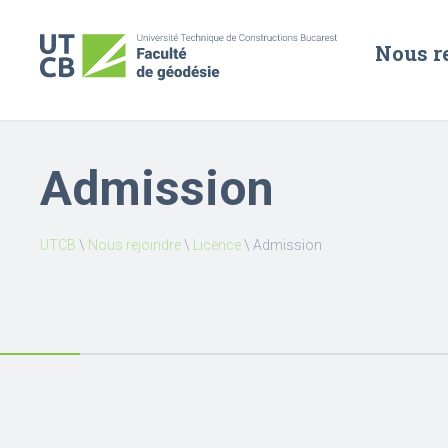
Nous r
Admission
UTCB
\
Nous rejoindre
\
Licence
\
Admission