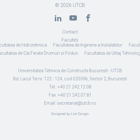
© 2026
UTCB
Contact
Facultés
cultatea de Hidrotehnica
Facultatea de Inginerie a Instalatiilor
Facult
cultatea de Cai Ferate Drumuri si Poduri
Facultatea de Utilaj Tehnolo
Universitatea Tehnica de Constructii Bucuresti - UTCB
Bd. Lacul Tei nr. 122 - 124, cod 020396, Sector 2, Bucuresti
Tel.: +40 21 242.12.08
Fax: +40 21 242.07.81
Email: secretariat@utcb.ro
Designed by Live Design