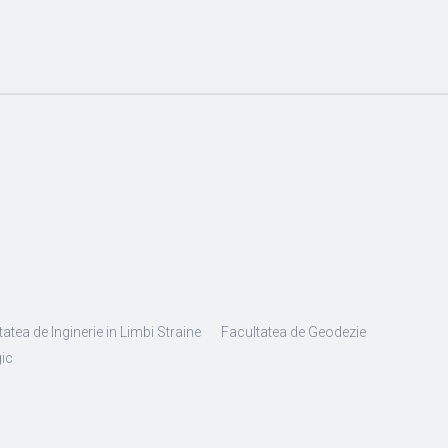
atea de Inginerie in Limbi Straine
Facultatea de Geodezie
gic