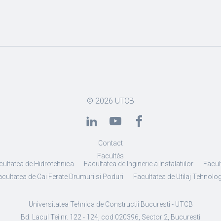
© 2026
UTCB
Contact
Facultés
cultatea de Hidrotehnica
Facultatea de Inginerie a Instalatiilor
Facult
cultatea de Cai Ferate Drumuri si Poduri
Facultatea de Utilaj Tehnolo
Universitatea Tehnica de Constructii Bucuresti - UTCB
Bd. Lacul Tei nr. 122 - 124, cod 020396, Sector 2, Bucuresti