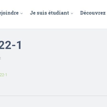
ejoindre
Je suis étudiant
Découvrez
22-1
1
022-1