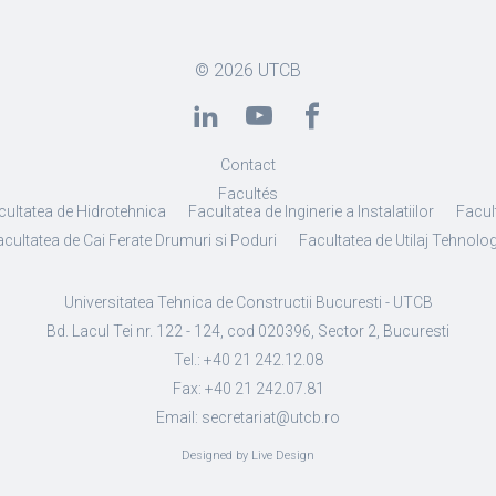
© 2026
UTCB
Contact
Facultés
cultatea de Hidrotehnica
Facultatea de Inginerie a Instalatiilor
Facult
cultatea de Cai Ferate Drumuri si Poduri
Facultatea de Utilaj Tehnolo
Universitatea Tehnica de Constructii Bucuresti - UTCB
Bd. Lacul Tei nr. 122 - 124, cod 020396, Sector 2, Bucuresti
Tel.: +40 21 242.12.08
Fax: +40 21 242.07.81
Email: secretariat@utcb.ro
Designed by Live Design