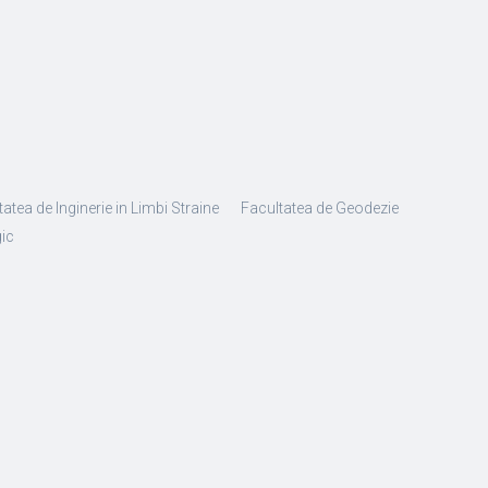
atea de Inginerie in Limbi Straine
Facultatea de Geodezie
gic