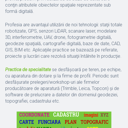
conţin atributele obiectelor spaţiale reprezentate sub
formă digitală.
Profesia are avantajul utilizării de noi tehnologii: staţii totale
robotizate, GPS, senzori LiDAR, scanare laser, modelare
3D, interferometrie, UAV, drone, fotogrametrie digitală,
geodezie spaţială, cartografie digitală, baze de date, CAD,
GIS, BIM etc. Aplicaţiile practice se bazează pe referate,
proiecte şi lucrări care rezolvă situaţii întâlnite în producţie.
Practica de specialitate
se desfăşoară pe teren, pe echipe,
cu aparatura din dotare şi la firme de profil. Periodic sunt
desfăşurate prelegeri/workshop-uri ale firmelor
producătoare de aparatură (Trimble, Leica, Topcon) şi de
software de prelucrare a datelor din domeniul geodeziei,
topografiei, cadastrului etc.