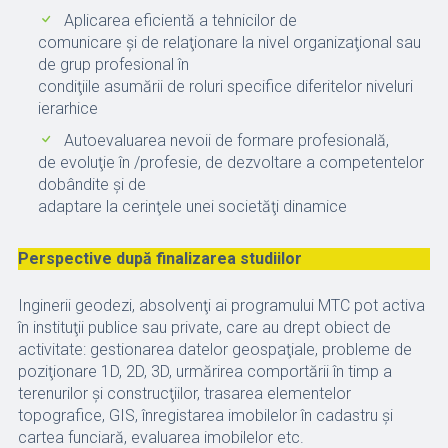
Aplicarea eficientă a tehnicilor de
comunicare şi de relaţionare la nivel organizaţional sau
de grup profesional în
condiţiile asumării de roluri specifice diferitelor niveluri
ierarhice
Autoevaluarea nevoii de formare profesională,
de evoluţie în /profesie, de dezvoltare a competentelor
dobândite şi de
adaptare la cerinţele unei societăţi dinamice
Perspective după finalizarea studiilor
Inginerii geodezi, absolvenţi ai programului MTC pot activa
în instituţii publice sau private, care au drept obiect de
activitate: gestionarea datelor geospaţiale, probleme de
poziţionare 1D, 2D, 3D, urmărirea comportării în timp a
terenurilor şi construcţiilor, trasarea elementelor
topografice, GIS, înregistarea imobilelor în cadastru şi
cartea funciară, evaluarea imobilelor etc.