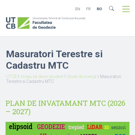
EN
FR
RO
Masuratori Terestre si
Cadastru MTC
UTCB
\
Vreau să devin student
\
Studii de licență
\
Masuratori
Terestre si Cadastru MTC
PLAN DE INVATAMANT MTC (2026
– 2027)