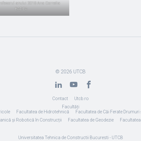
rofesorul anului 2018 Ana Cornelia
BADEA
© 2026
UTCB
Contact
Utcb.ro
Facultăți
ricole
Facultatea de Hidrotehnică
Facultatea de Căi Ferate Drumuri 
anică și Robotică în Construcții
Facultatea de Geodezie
Facultatea 
Universitatea Tehnica de Constructii Bucuresti - UTCB