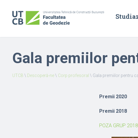
Studia
Gala premiilor pen
UTCB
\
Descoperă-ne
\
Corp profesoral
\
Gala premiilor pentru c
Premii 2020
Premii 2018
POZA GRUP 2018