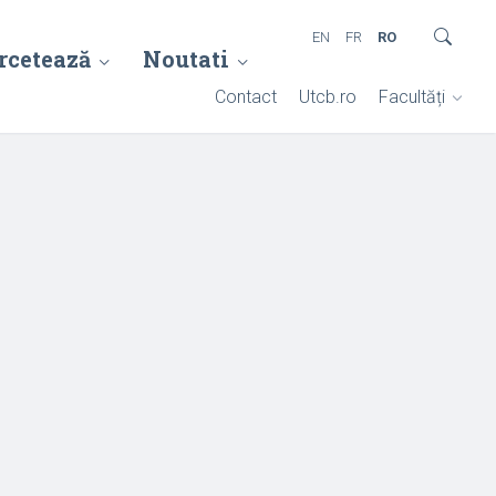
EN
FR
RO
rcetează
Noutati
Contact
Utcb.ro
Facultăți