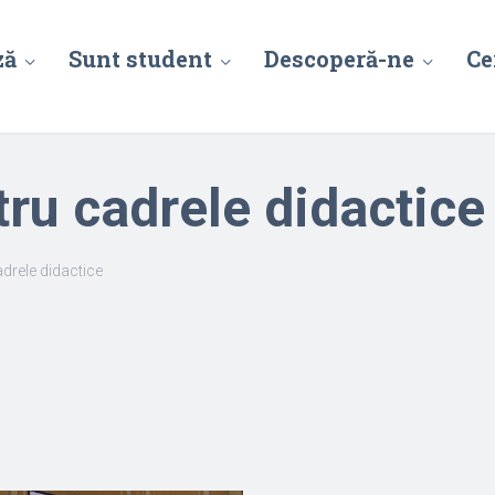
ză
Sunt student
Descoperă-ne
Ce
tru cadrele didactice
adrele didactice