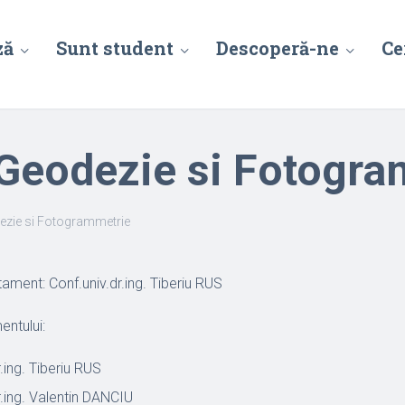
ză
Sunt student
Descoperă-ne
Ce
Geodezie si Fotogra
ezie si Fotogrammetrie
ament: Conf.univ.dr.ing. Tiberiu RUS
entului:
.ing. Tiberiu RUS
r.ing. Valentin DANCIU