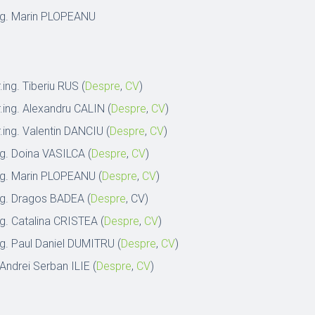
.ing. Marin PLOPEANU
.ing. Tiberiu RUS (
Despre
,
CV
)
r.ing. Alexandru CALIN (
Despre
,
CV
)
r.ing. Valentin DANCIU (
Despre
,
CV
)
ing. Doina VASILCA (
Despre
,
CV
)
.ing. Marin PLOPEANU (
Despre
,
CV
)
.ing. Dragos BADEA (
Despre
, CV)
ing. Catalina CRISTEA (
Despre
,
CV
)
ing. Paul Daniel DUMITRU (
Despre
,
CV
)
. Andrei Serban ILIE (
Despre
,
CV
)