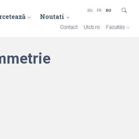
EN
FR
RO
rcetează
Noutati
Contact
Utcb.ro
Facultăți
mmetrie