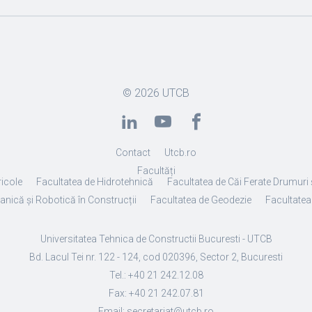
© 2026
UTCB
Contact
Utcb.ro
Facultăți
ricole
Facultatea de Hidrotehnică
Facultatea de Căi Ferate Drumuri 
anică și Robotică în Construcții
Facultatea de Geodezie
Facultatea 
Universitatea Tehnica de Constructii Bucuresti - UTCB
Bd. Lacul Tei nr. 122 - 124, cod 020396, Sector 2, Bucuresti
Tel.: +40 21 242.12.08
Fax: +40 21 242.07.81
Email: secretariat@utcb.ro