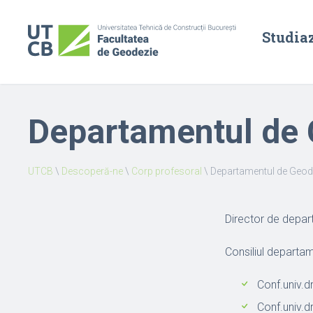
Studia
Departamentul de 
UTCB
\
Descoperă-ne
\
Corp profesoral
\
Departamentul de Geod
Director de depart
Consiliul departam
Conf.univ.dr
Conf.univ.d