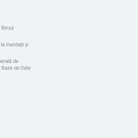
 Biroul
a Inundaţii şi
nerală de
 și Baze de Date