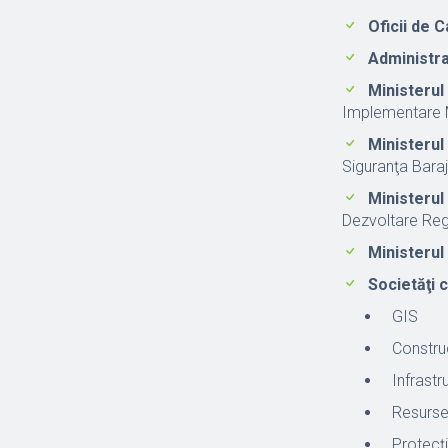
Oficii de C
Administraţ
Ministerul
Implementare 
Ministerul
Siguranţa Bara
Ministerul
Dezvoltare Regio
Ministerul 
Societăţi 
GIS
Construc
Infrastr
Resurse
Protecţi