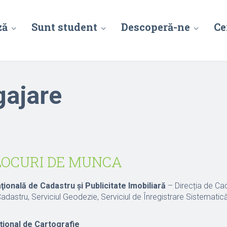
ză
Sunt student
Descoperă-ne
Ce
gajare
LOCURI DE MUNCA
ţională de Cadastru şi Publicitate Imobiliară
– Direcția de Ca
Cadastru, Serviciul Geodezie, Serviciul de Înregistrare Sistematică
ţional de Cartografie