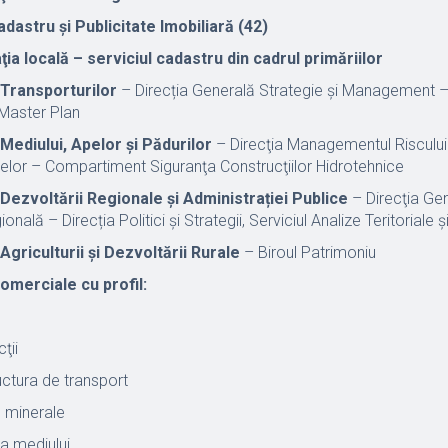
adastru şi Publicitate Imobiliară (42)
ia locală – serviciul cadastru din cadrul primăriilor
 Transporturilor
– Direcția Generală Strategie și Management –
Master Plan
 Mediului, Apelor și Pădurilor
– Direcţia Managementul Riscului l
jelor – Compartiment Siguranţa Construcţiilor Hidrotehnice
 Dezvoltării Regionale și Administrației Publice
– Direcţia Ge
nală – Direcția Politici și Strategii, Serviciul Analize Teritoriale
Agriculturii și Dezvoltării Rurale
– Biroul Patrimoniu
comerciale cu profil:
ţii
uctura de transport
 minerale
a mediului