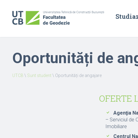
Studia
Oportunități de an
UTCB
\
Sunt student
\
Oportunități de angajare
OFERTE 
Agenţia Na
– Serviciul de 
Imobiliare
Centrul Na