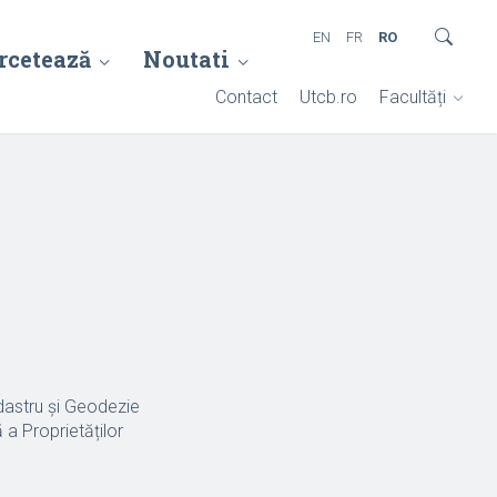
EN
FR
RO
rcetează
Noutati
Contact
Utcb.ro
Facultăți
dastru și Geodezie
 a Proprietăților