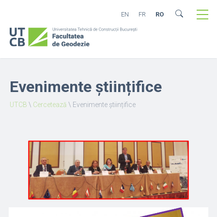
EN
FR
RO
Evenimente științifice
UTCB
\
Cercetează
\
Evenimente științifice