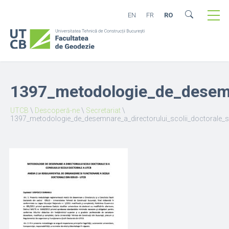
EN
FR
RO
1397_metodologie_de_desemna
UTCB
\
Descoperă-ne
\
Secretariat
\
1397_metodologie_de_desemnare_a_directorului_scolii_doctorale_s