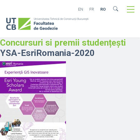
EN
FR
RO
Concursuri si premii studențești
YSA-EsriRomania-2020