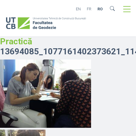
EN
FR
RO
Practică
13694085_1077161402373621_11