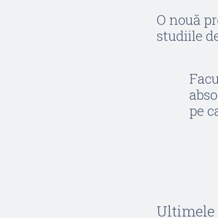
O nouă pr
studiile d
Facu
abso
pe ca
Ultimele 