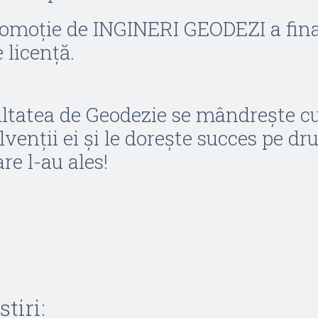
omoţie de INGINERI GEODEZI a fina
e licenţă.
ltatea de Geodezie se mândreşte c
lvenţii ei şi le doreşte succes pe d
re l-au ales!
știri: