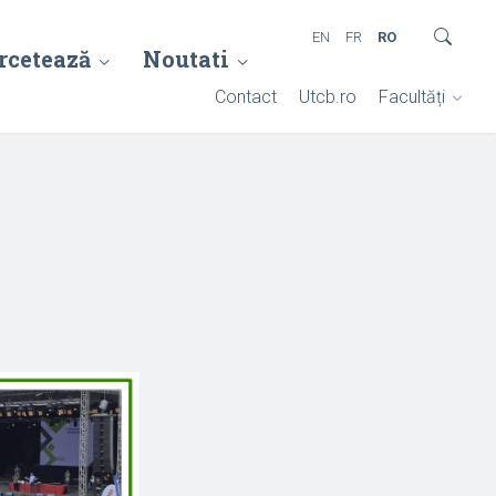
EN
FR
RO
rcetează
Noutati
Contact
Utcb.ro
Facultăți