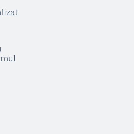
lizat
u
rumul