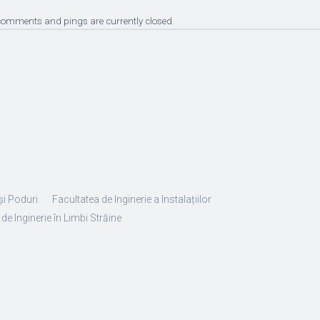
comments and pings are currently closed.
și Poduri
Facultatea de Inginerie a Instalațiilor
de Inginerie în Limbi Străine