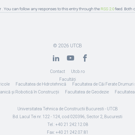
r . You can follow any responses to this entry through the
RSS 2.0
feed. Both 
© 2026
UTCB
Contact
Utcb.ro
Facultăți
ricole
Facultatea de Hidrotehnică
Facultatea de Căi Ferate Drumuri 
anică și Robotică în Construcții
Facultatea de Geodezie
Facultatea 
Universitatea Tehnica de Constructii Bucuresti - UTCB
Bd. Lacul Tei nr. 122 - 124, cod 020396, Sector 2, Bucuresti
Tel.: +40 21 242.12.08
Fax: +40 21 242.07.81