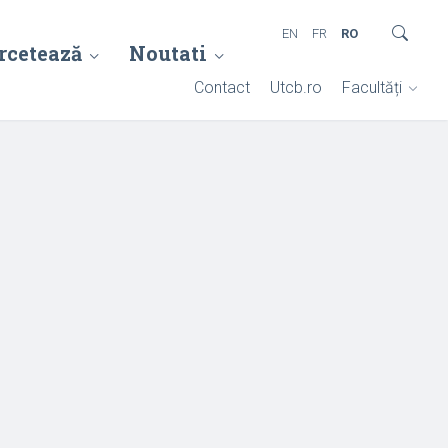
EN
FR
RO
rcetează
Noutati
Contact
Utcb.ro
Facultăți