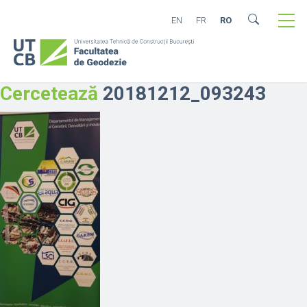
EN
FR
RO
Cercetează
20181212_093243