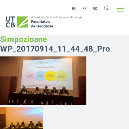
EN
FR
RO
Simpozioane
WP_20170914_11_44_48_Pro