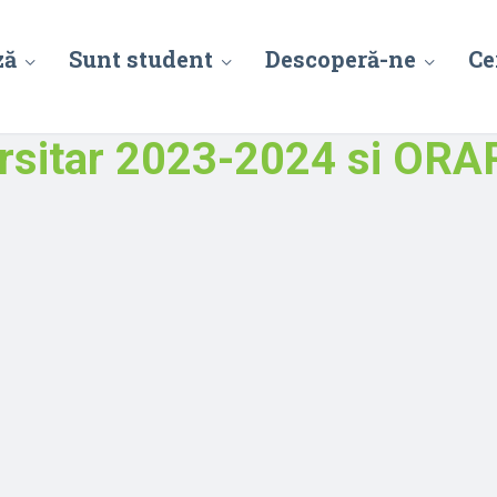
ză
Sunt student
Descoperă-ne
Ce
ersitar 2023-2024 si OR