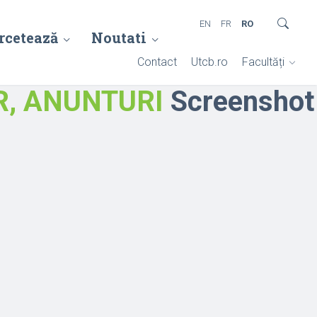
EN
FR
RO
rcetează
Noutati
Contact
Utcb.ro
Facultăți
AR, ANUNTURI
Screenshot