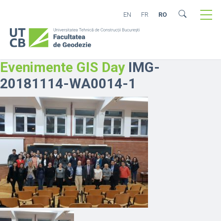
EN
FR
RO
Evenimente GIS Day
IMG-
20181114-WA0014-1