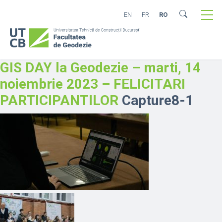
EN
FR
RO
GIS DAY la Geodezie – marti, 14
noiembrie 2023 – FELICITARI
PARTICIPANTILOR
Capture8-1