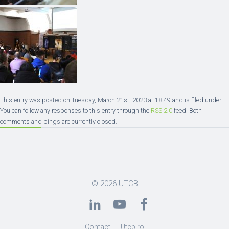
This entry was posted on Tuesday, March 21st, 2023 at 18:49 and is filed under .
You can follow any responses to this entry through the
RSS 2.0
feed. Both
comments and pings are currently closed.
© 2026
UTCB
Contact
Utcb.ro