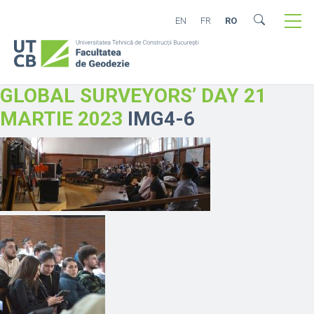
EN
FR
RO
GLOBAL SURVEYORS’ DAY 21
MARTIE 2023
IMG4-6