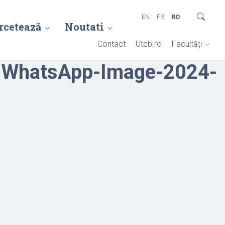
EN
FR
RO
rcetează
Noutati
Contact
Utcb.ro
Facultăți
WhatsApp-Image-2024-