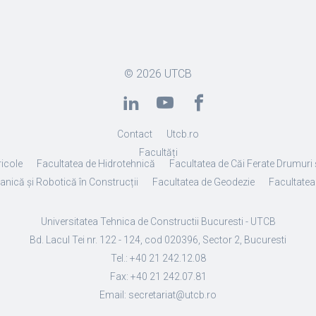
© 2026
UTCB
Contact
Utcb.ro
Facultăți
ricole
Facultatea de Hidrotehnică
Facultatea de Căi Ferate Drumuri 
anică și Robotică în Construcții
Facultatea de Geodezie
Facultatea 
Universitatea Tehnica de Constructii Bucuresti - UTCB
Bd. Lacul Tei nr. 122 - 124, cod 020396, Sector 2, Bucuresti
Tel.: +40 21 242.12.08
Fax: +40 21 242.07.81
Email: secretariat@utcb.ro