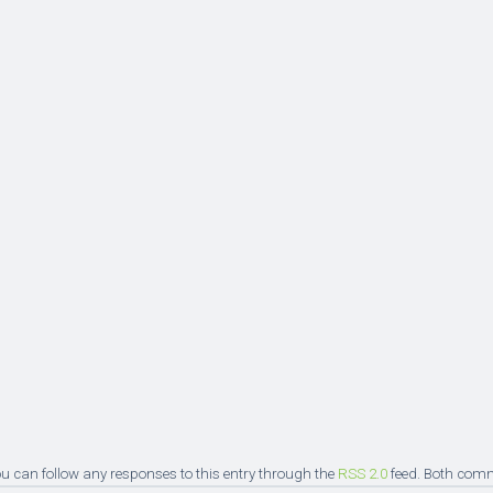
You can follow any responses to this entry through the
RSS 2.0
feed. Both comm