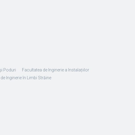
și Poduri
Facultatea de Inginerie a Instalațiilor
de Inginerie în Limbi Străine