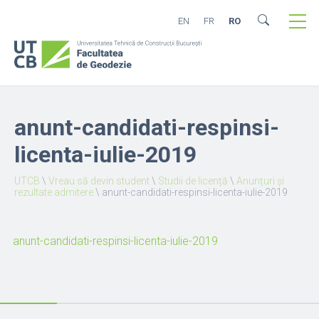
EN
FR
RO
anunt-candidati-respinsi-
licenta-iulie-2019
UTCB
\
Vreau să devin student
\
Studii de licență
\
Anunțuri și
rezultate admitere
\
anunt-candidati-respinsi-licenta-iulie-2019
anunt-candidati-respinsi-licenta-iulie-2019