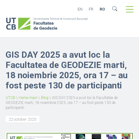
EN
FR
RO
GIS DAY 2025 a avut loc la
Facultatea de GEODEZIE marti,
18 noiembrie 2025, ora 17 – au
fost peste 130 de participanti
UTCB
\
Home main
\
Blog
\
GIS DAY 2025 a avut loc la Facultatea de
GEODEZIE marti, 18 noiembrie 2025, ora 17 – au fost peste 130 de
participanti
22 october 2025