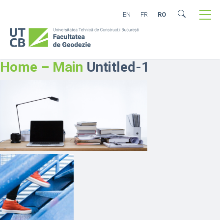
EN
FR
RO
Home – Main
Untitled-1